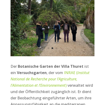
Der
Botanische Garten der Villa Thuret
ist
ein
Versuchsgarten
, der vom
INRAE (
Institut
National de Recherche pour l’Agriculture,
l’Alimentation et l’Environnement
)
verwaltet wird
und der Öffentlichkeit zugänglich ist. Er dient
der Beobachtung eingeführter Arten, um ihre
Anpassungsfähigkeit an die mediterranen