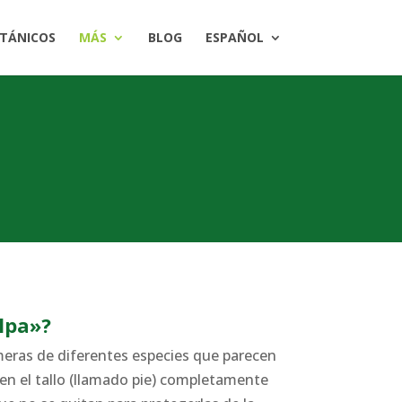
OTÁNICOS
MÁS
BLOG
ESPAÑOL
lpa»?
eras de diferentes especies que parecen
nen el tallo (llamado pie) completamente