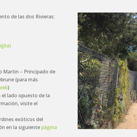
nto de las dos Rivieras:
glia)
p Martin – Principado de
ebrune (para más
web
)
en el lado opuesto de la
mación, visite el
rdines exóticos del
ón en la siguiente
página