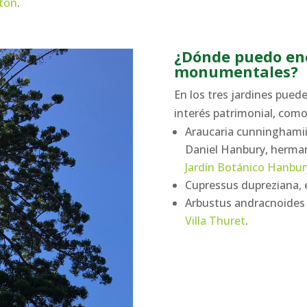
nton
.
¿Dónde puedo enc
monumentales?
En los tres jardines pued
interés patrimonial, como
Araucaria cunninghamii,
Daniel Hanbury, herma
Jardín Botánico Hanbur
Cupressus dupreziana, 
Arbustus andracnoides 
Villa Thuret
.