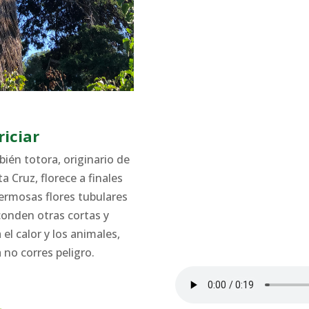
iciar
ién totora, originario de
a Cruz, florece a finales
hermosas flores tubulares
conden otras cortas y
el calor y los animales,
a no corres peligro.