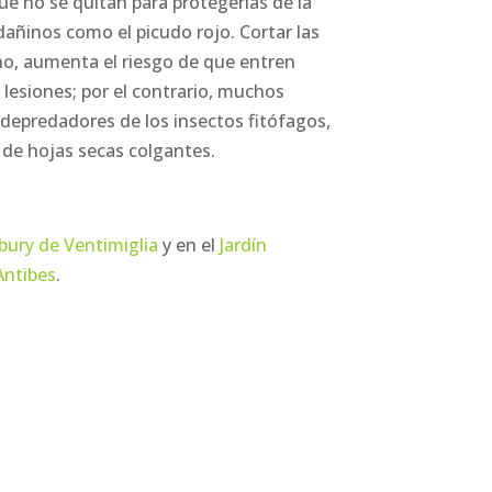
ue no se quitan para protegerlas de la
dañinos como el picudo rojo. Cortar las
ho, aumenta el riesgo de que entren
 lesiones; por el contrario, muchos
depredadores de los insectos fitófagos,
 de hojas secas colgantes.
bury de Ventimiglia
y en el
Jardín
Antibes
.