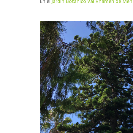
En el
Jardín Botánico Val Rhameh de Me